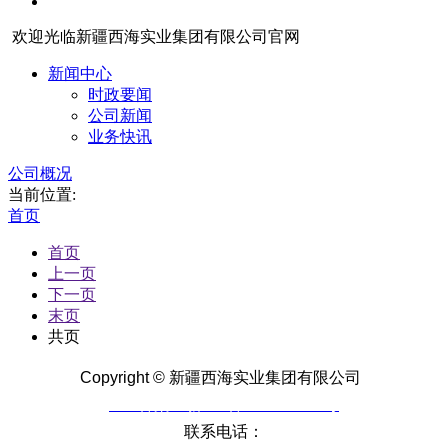
欢迎光临新疆西海实业集团有限公司官网
新闻中心
时政要闻
公司新闻
业务快讯
公司概况
当前位置:
首页
首页
上一页
下一页
末页
共页
Copyright ©
新疆西海实业集团有限公司
ICP备案：新ICP备2022000937号
联系电话：